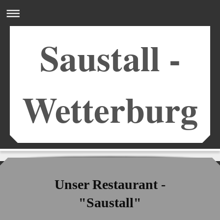
Saustall -
Wetterburg
Unser Restaurant -
"Saustall"