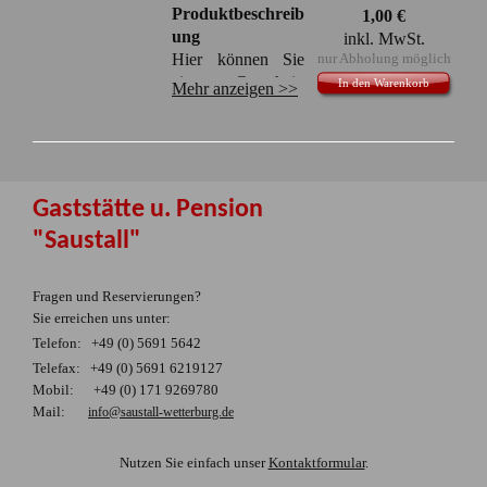
Produktbeschreib
1,00
€
ung
inkl. MwSt.
Hier können Sie
nur Abholung möglich
einen Gutschein
In den Warenkorb
Mehr anzeigen >>
unserer Gaststätte
erwerben. Diesen
können Sie gegen
alle Speisen und
Getränke nach
Gaststätte u. Pension
Wunsch einlösen.
"Saustall"
Der Gutschein
kann hier
vorbestellt und zu
Fragen und Reservierungen?
Geschäftszeiten bei
Sie erreichen uns unter:
uns abgeholt
Telefon: +49 (0) 5691 5642
werden.
Telefax: +49 (0) 5691 6219127
Mobil: +49 (0) 171 9269780
Sollten Sie einen
Mail:
info@saustall-wetterburg.de
größeren
ausgestellten
Nutzen Sie einfach unser
Kontaktformular
.
Betrag wünschen,